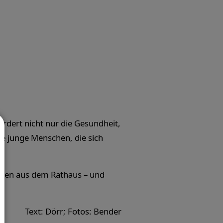
rdert nicht nur die Gesundheit,
 junge Menschen, die sich
innen aus dem Rathaus – und
Text: Dörr; Fotos: Bender