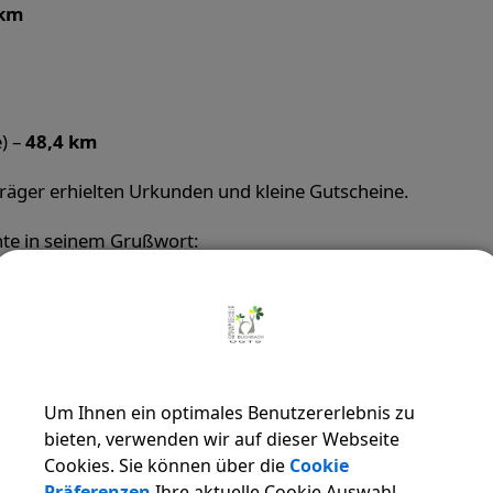
 km
) –
48,4 km
träger erhielten Urkunden und kleine Gutscheine.
nte in seinem Grußwort:
Engagement unserer Schülerinnen und Schüler. Radfahren fö
tsein. Genau das brauchen wir – verantwortungsbewusste
“
bei allen Mitwirkenden – insbesondere bei den Organisator
Um Ihnen ein optimales Benutzererlebnis zu
adtradeln 2026
.
bieten, verwenden wir auf dieser Webseite
Cookies. Sie können über die
Cookie
Präferenzen
Ihre aktuelle Cookie Auswahl